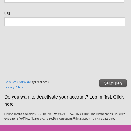
Do you want to deactivate your account? Log in first. Click
here
Online Media Solutions B.V. De nieuwe erven 3, 5431NV Cuijk, The Netherlands CoC Nr.:
64928543 VAT Nr.: NL8559.07.526.B01 questions@flirt.support +3173 2032 015.